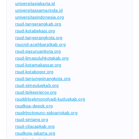
universitasjakarta.id
universitassamarinda.id
universitasindonesia.org
rsud-tangerangkab.org
rsud-kotabekasi.org
rsud-tangerangkota.org
rsucnd-acehbaratkab.org
rsud-pasuruankota.org
rsud-limapuluhkotakab.org
rsud-kotamakassar.org
rsud-kotabogor.org
rsud-tanjungpinangkota.org
rsud-simeuluekab.org
rsud-tpikepriprov.org
rsuddrloekmonohadi-kuduskab.org
rsudksa-depok.org
rsudrtnotopuro-sidoarjokab.org
rsud-sintang.org
rsud-cilacapkab.org
rsudkoja-jakarta.org