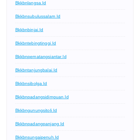
Bkkbnlangsa.id
Bkkbnsubulussalam.id
Bkkbnbinjai.id
Bkkbntebingtinggi.id
Bkkbnpematangsiantar.id
Bkkbntanjungbalai.id
Bkkbnsibolga.id
Bkkbnpadangsidimpuan.id
Bkkbngunungsitoli.id
Bkkbnpadangpanjang.id
Bkkbnsungaipenuh.id