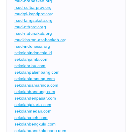
rsud-brebeskab.org
rsud-sulbarprov.org
rsudtpi-kepriprov.org
rsud-langsakota.org
rsud-ntbprov.org
rsud-natunakab.org
rsudkisaran-asahankab.org
rsud-indonesia.org
sekolahindonesia.id
sekolahjambi.com
sekolahriau.com
sekolahpalembang.com
sekolahlampung.com
sekolahsamarinda.com
sekolahbandung.com
sekolahdenpasar.com
sekolahjakarta.com
sekolahmedan.com
sekolahaceh.com
sekolahbengkulu.com
sekolahpangkalpinang.com