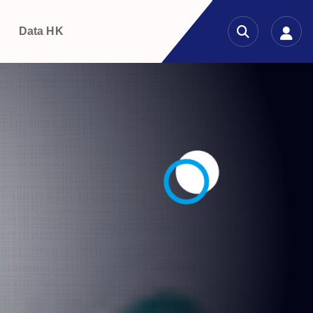
g
Data HK