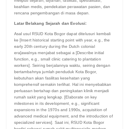
meliputi sejarah, layanan, fasilitas, spesialisasi,
keahlian medis, pendekatan perawatan pasien, dan
rencana pengembangan di masa depan.
Latar Belakang Sejarah dan Evolusi:
Asal usul RSUD Kota Bogor dapat ditelusuri kembali
ke [Insert historical starting point with year, e.g., the
early 20th century during the Dutch colonial
era]awalnya menjabat sebagai a [Describe initial
function, e.g., small clinic catering to plantation
workers]. Seiring berjalannya waktu, seiring dengan
bertambahnya jumlah penduduk Kota Bogor,
kebutuhan akan fasilitas kesehatan yang
komprehensif semakin terlihat. Hal ini menyebabkan
perluasan bertahap dan peningkatan klinik menjadi
rumah sakit yang lengkap. [Elaborate on key
milestones in its development, e.g., significant
expansions in the 1970s and 1990s, acquisition of
advanced medical equipment, and the introduction of
specialized services]. Saat ini, RSUD Kota Bogor
berdiri sebagai rumah sakit multispesialis modern