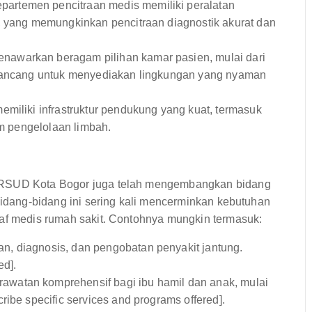
partemen pencitraan medis memiliki peralatan
, yang memungkinkan pencitraan diagnostik akurat dan
enawarkan beragam pilihan kamar pasien, mulai dari
irancang untuk menyediakan lingkungan yang nyaman
emiliki infrastruktur pendukung yang kuat, termasuk
em pengelolaan limbah.
, RSUD Kota Bogor juga telah mengembangkan bidang
 Bidang-bidang ini sering kali mencerminkan kebutuhan
taf medis rumah sakit. Contohnya mungkin termasuk:
, diagnosis, dan pengobatan penyakit jantung.
ed].
awatan komprehensif bagi ibu hamil dan anak, mulai
ibe specific services and programs offered].