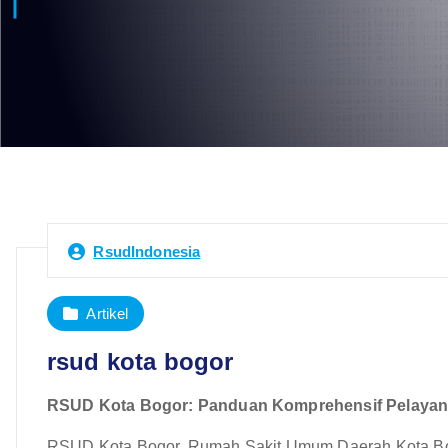
RsudIndonesia
Artikel
rsud kota bogor
RSUD Kota Bogor: Panduan Komprehensif Pelayana
RSUD Kota Bogor, Rumah Sakit Umum Daerah Kota Bogor