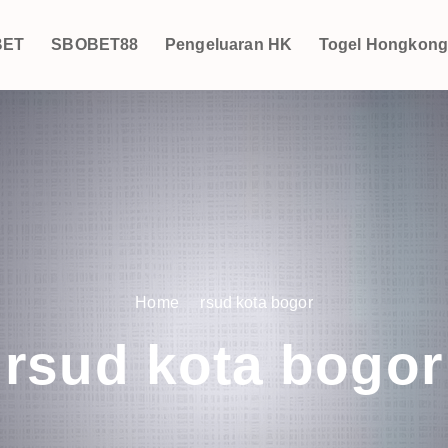
BET
SBOBET88
Pengeluaran HK
Togel Hongkon
Home
rsud kota bogor
rsud kota bogor