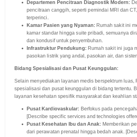
Departemen Pencitraan Diagnostik Modern:
De
pencitraan canggih, seperti pemindai MRI dan CT
terperinci.
Kamar Pasien yang Nyaman:
Rumah sakit ini m
kamar standar hingga suite pribadi, semuanya d
dan kondusif untuk penyembuhan.
Infrastruktur Pendukung:
Rumah sakit ini juga m
pasokan listrik yang andal, pasokan air, dan sist
Bidang Spesialisasi dan Pusat Keunggulan:
Selain menyediakan layanan medis berspektrum luas
spesialisasi dan pusat keunggulan di bidang tertentu.
layanan kesehatan spesifik masyarakat dan keahlian s
Pusat Kardiovaskular:
Berfokus pada pencegahan
[Describe specific services and technologies offer
Pusat Kesehatan Ibu dan Anak:
Memberikan per
dari perawatan prenatal hingga bedah anak. [Descr