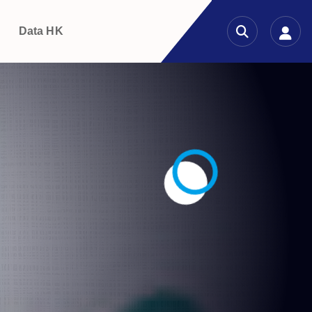
g
Data HK