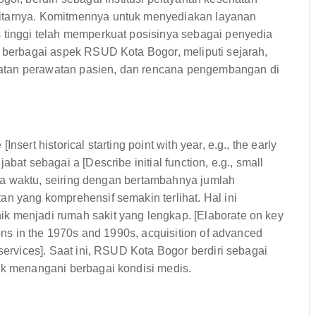
kitarnya. Komitmennya untuk menyediakan layanan
s tinggi telah memperkuat posisinya sebagai penyedia
i berbagai aspek RSUD Kota Bogor, meliputi sejarah,
dekatan perawatan pasien, dan rencana pengembangan di
sert historical starting point with year, e.g., the early
bat sebagai a [Describe initial function, e.g., small
nnya waktu, seiring dengan bertambahnya jumlah
an yang komprehensif semakin terlihat. Hal ini
k menjadi rumah sakit yang lengkap. [Elaborate on key
ions in the 1970s and 1990s, acquisition of advanced
services]. Saat ini, RSUD Kota Bogor berdiri sebagai
uk menangani berbagai kondisi medis.