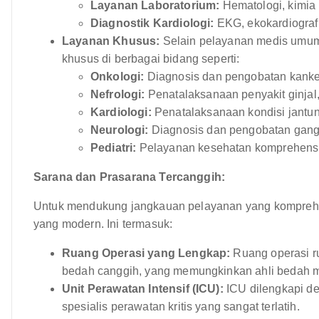
Layanan Laboratorium:
Hematologi, kimia k
Diagnostik Kardiologi:
EKG, ekokardiografi,
Layanan Khusus:
Selain pelayanan medis umu
khusus di berbagai bidang seperti:
Onkologi:
Diagnosis dan pengobatan kanker,
Nefrologi:
Penatalaksanaan penyakit ginjal,
Kardiologi:
Penatalaksanaan kondisi jantun
Neurologi:
Diagnosis dan pengobatan ganggu
Pediatri:
Pelayanan kesehatan komprehensif u
Sarana dan Prasarana Tercanggih:
Untuk mendukung jangkauan pelayanan yang komprehe
yang modern. Ini termasuk:
Ruang Operasi yang Lengkap:
Ruang operasi ru
bedah canggih, yang memungkinkan ahli bedah m
Unit Perawatan Intensif (ICU):
ICU dilengkapi de
spesialis perawatan kritis yang sangat terlatih.