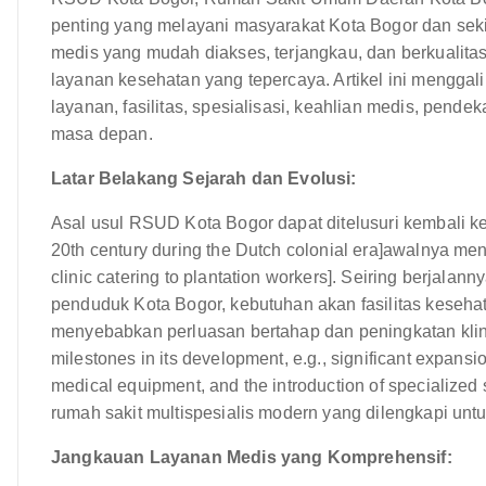
penting yang melayani masyarakat Kota Bogor dan se
medis yang mudah diakses, terjangkau, dan berkualita
layanan kesehatan yang tepercaya. Artikel ini menggal
layanan, fasilitas, spesialisasi, keahlian medis, pen
masa depan.
Latar Belakang Sejarah dan Evolusi:
Asal usul RSUD Kota Bogor dapat ditelusuri kembali ke [In
20th century during the Dutch colonial era]awalnya menja
clinic catering to plantation workers]. Seiring berjala
penduduk Kota Bogor, kebutuhan akan fasilitas kesehat
menyebabkan perluasan bertahap dan peningkatan klini
milestones in its development, e.g., significant expans
medical equipment, and the introduction of specialized 
rumah sakit multispesialis modern yang dilengkapi unt
Jangkauan Layanan Medis yang Komprehensif: