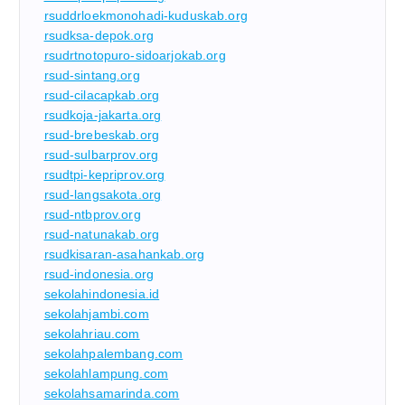
rsuddrloekmonohadi-kuduskab.org
rsudksa-depok.org
rsudrtnotopuro-sidoarjokab.org
rsud-sintang.org
rsud-cilacapkab.org
rsudkoja-jakarta.org
rsud-brebeskab.org
rsud-sulbarprov.org
rsudtpi-kepriprov.org
rsud-langsakota.org
rsud-ntbprov.org
rsud-natunakab.org
rsudkisaran-asahankab.org
rsud-indonesia.org
sekolahindonesia.id
sekolahjambi.com
sekolahriau.com
sekolahpalembang.com
sekolahlampung.com
sekolahsamarinda.com