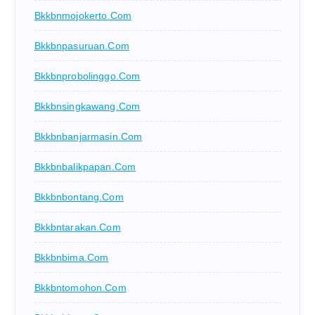
Bkkbnmojokerto.com
Bkkbnpasuruan.com
Bkkbnprobolinggo.com
Bkkbnsingkawang.com
Bkkbnbanjarmasin.com
Bkkbnbalikpapan.com
Bkkbnbontang.com
Bkkbntarakan.com
Bkkbnbima.com
Bkkbntomohon.com