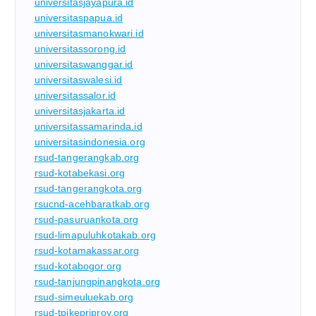
universitasjayapura.id
universitaspapua.id
universitasmanokwari.id
universitassorong.id
universitaswanggar.id
universitaswalesi.id
universitassalor.id
universitasjakarta.id
universitassamarinda.id
universitasindonesia.org
rsud-tangerangkab.org
rsud-kotabekasi.org
rsud-tangerangkota.org
rsucnd-acehbaratkab.org
rsud-pasuruankota.org
rsud-limapuluhkotakab.org
rsud-kotamakassar.org
rsud-kotabogor.org
rsud-tanjungpinangkota.org
rsud-simeuluekab.org
rsud-tpikepriprov.org