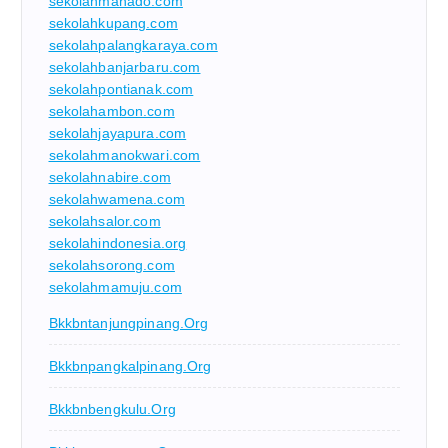
sekolahmanado.com
sekolahkupang.com
sekolahpalangkaraya.com
sekolahbanjarbaru.com
sekolahpontianak.com
sekolahambon.com
sekolahjayapura.com
sekolahmanokwari.com
sekolahnabire.com
sekolahwamena.com
sekolahsalor.com
sekolahindonesia.org
sekolahsorong.com
sekolahmamuju.com
Bkkbntanjungpinang.org
Bkkbnpangkalpinang.org
Bkkbnbengkulu.org