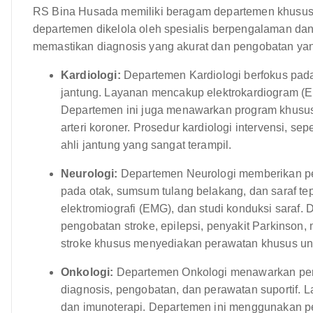
RS Bina Husada memiliki beragam departemen khusus,
departemen dikelola oleh spesialis berpengalaman dan
memastikan diagnosis yang akurat dan pengobatan yang
Kardiologi:
Departemen Kardiologi berfokus pad
jantung. Layanan mencakup elektrokardiogram (EKG
Departemen ini juga menawarkan program khusus 
arteri koroner. Prosedur kardiologi intervensi, se
ahli jantung yang sangat terampil.
Neurologi:
Departemen Neurologi memberikan pe
pada otak, sumsum tulang belakang, dan saraf te
elektromiografi (EMG), dan studi konduksi saraf
pengobatan stroke, epilepsi, penyakit Parkinson, m
stroke khusus menyediakan perawatan khusus untu
Onkologi:
Departemen Onkologi menawarkan per
diagnosis, pengobatan, dan perawatan suportif. L
dan imunoterapi. Departemen ini menggunakan pen