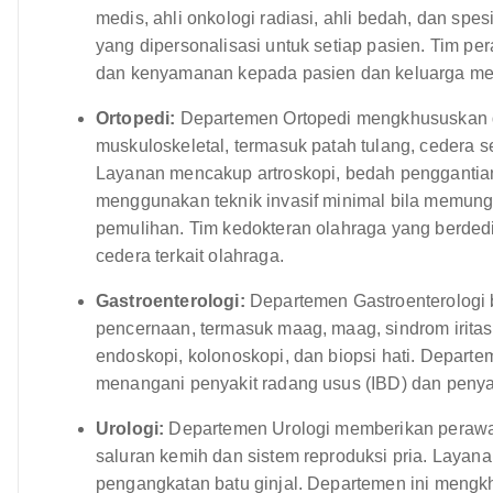
medis, ahli onkologi radiasi, ahli bedah, dan s
yang dipersonalisasi untuk setiap pasien. Tim p
dan kenyamanan kepada pasien dan keluarga me
Ortopedi:
Departemen Ortopedi mengkhususkan d
muskuloskeletal, termasuk patah tulang, cedera s
Layanan mencakup artroskopi, bedah penggantian
menggunakan teknik invasif minimal bila memung
pemulihan. Tim kedokteran olahraga yang berded
cedera terkait olahraga.
Gastroenterologi:
Departemen Gastroenterologi 
pencernaan, termasuk maag, maag, sindrom iritasi
endoskopi, kolonoskopi, dan biopsi hati. Depart
menangani penyakit radang usus (IBD) dan penyak
Urologi:
Departemen Urologi memberikan perawa
saluran kemih dan sistem reproduksi pria. Layana
pengangkatan batu ginjal. Departemen ini mengk