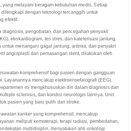
 yang melayani beragam kebutuhan medis. Setiap
 dilengkapi dengan teknologi tercanggih untuk
 efektif.
a diagnosis, pengobatan, dan pencegahan penyakit
), ekokardiogram, tes stres, dan kateterisasi jantung.
untuk menangani gagal jantung, aritmia, dan penyakit
perti angioplasti dan pemasangan stent, dilakukan oleh
rawatan komprehensif bagi pasien dengan gangguan
pi. Layanannya mencakup elektroensefalografi (EEG),
. Departemen ini mengkhususkan diri dalam diagnosis dan
ultiple sclerosis, dan kondisi neurologis lainnya. Unit
k pasien yang baru pulih dari stroke.
awatan kanker yang komprehensif, mencakup
ayanan meliputi kemoterapi, terapi radiasi, pembedahan,
dekatan multidisiplin, menyatukan ahli onkologi