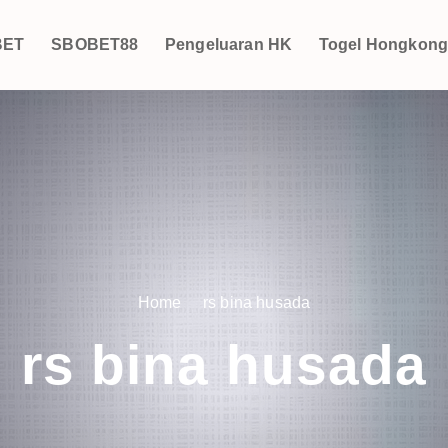
BET
SBOBET88
Pengeluaran HK
Togel Hongkon
Home
rs bina husada
rs bina husada