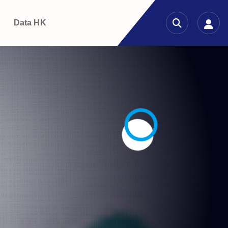
g
Data HK