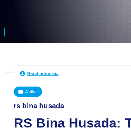
RsudIndonesia
Artikel
rs bina husada
RS Bina Husada: T