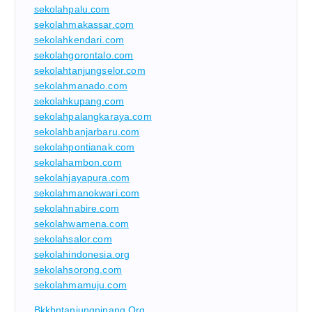
sekolahpalu.com
sekolahmakassar.com
sekolahkendari.com
sekolahgorontalo.com
sekolahtanjungselor.com
sekolahmanado.com
sekolahkupang.com
sekolahpalangkaraya.com
sekolahbanjarbaru.com
sekolahpontianak.com
sekolahambon.com
sekolahjayapura.com
sekolahmanokwari.com
sekolahnabire.com
sekolahwamena.com
sekolahsalor.com
sekolahindonesia.org
sekolahsorong.com
sekolahmamuju.com
Bkkbntanjungpinang.org