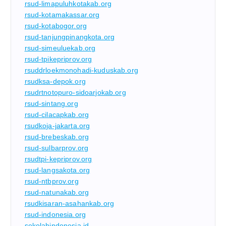
rsud-limapuluhkotakab.org
rsud-kotamakassar.org
rsud-kotabogor.org
rsud-tanjungpinangkota.org
rsud-simeuluekab.org
rsud-tpikepriprov.org
rsuddrloekmonohadi-kuduskab.org
rsudksa-depok.org
rsudrtnotopuro-sidoarjokab.org
rsud-sintang.org
rsud-cilacapkab.org
rsudkoja-jakarta.org
rsud-brebeskab.org
rsud-sulbarprov.org
rsudtpi-kepriprov.org
rsud-langsakota.org
rsud-ntbprov.org
rsud-natunakab.org
rsudkisaran-asahankab.org
rsud-indonesia.org
sekolahindonesia.id