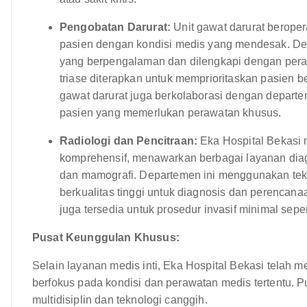
Pengobatan Darurat:
Unit gawat darurat berope
pasien dengan kondisi medis yang mendesak. Depa
yang berpengalaman dan dilengkapi dengan pera
triase diterapkan untuk memprioritaskan pasien b
gawat darurat juga berkolaborasi dengan departem
pasien yang memerlukan perawatan khusus.
Radiologi dan Pencitraan:
Eka Hospital Bekasi 
komprehensif, menawarkan berbagai layanan diagn
dan mamografi. Departemen ini menggunakan tek
berkualitas tinggi untuk diagnosis dan perencana
juga tersedia untuk prosedur invasif minimal sepe
Pusat Keunggulan Khusus:
Selain layanan medis inti, Eka Hospital Bekasi telah 
berfokus pada kondisi dan perawatan medis tertentu. Pu
multidisiplin dan teknologi canggih.