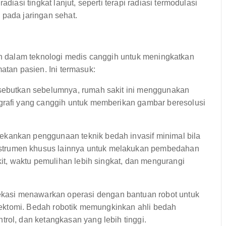
diasi tingkat lanjut, seperti terapi radiasi termodulasi
 pada jaringan sehat.
kan dalam teknologi medis canggih untuk meningkatkan
atan pasien. Ini termasuk:
sebutkan sebelumnya, rumah sakit ini menggunakan
grafi yang canggih untuk memberikan gambar beresolusi
kankan penggunaan teknik bedah invasif minimal bila
strumen khusus lainnya untuk melakukan pembedahan
kit, waktu pemulihan lebih singkat, dan mengurangi
kasi menawarkan operasi dengan bantuan robot untuk
terektomi. Bedah robotik memungkinkan ahli bedah
rol, dan ketangkasan yang lebih tinggi.