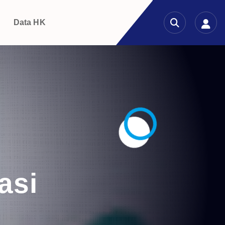
g
Data HK
asi