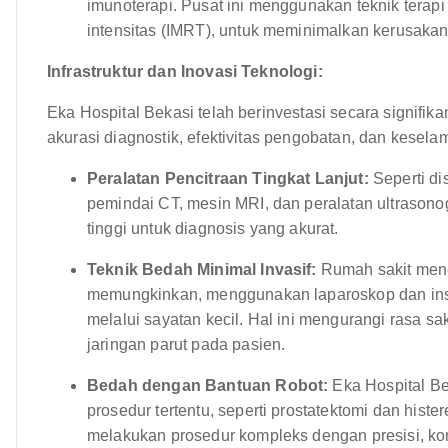
imunoterapi. Pusat ini menggunakan teknik terapi ra
intensitas (IMRT), untuk meminimalkan kerusakan
Infrastruktur dan Inovasi Teknologi:
Eka Hospital Bekasi telah berinvestasi secara signifi
akurasi diagnostik, efektivitas pengobatan, dan keselam
Peralatan Pencitraan Tingkat Lanjut:
Seperti di
pemindai CT, mesin MRI, dan peralatan ultrasono
tinggi untuk diagnosis yang akurat.
Teknik Bedah Minimal Invasif:
Rumah sakit mene
memungkinkan, menggunakan laparoskop dan in
melalui sayatan kecil. Hal ini mengurangi rasa sa
jaringan parut pada pasien.
Bedah dengan Bantuan Robot:
Eka Hospital Be
prosedur tertentu, seperti prostatektomi dan his
melakukan prosedur kompleks dengan presisi, kont