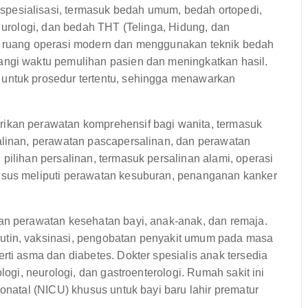
esialisasi, termasuk bedah umum, bedah ortopedi,
, urologi, dan bedah THT (Telinga, Hidung, dan
n ruang operasi modern dan menggunakan teknik bedah
angi waktu pemulihan pasien dan meningkatkan hasil.
untuk prosedur tertentu, sehingga menawarkan
ikan perawatan komprehensif bagi wanita, termasuk
alinan, perawatan pascapersalinan, dan perawatan
pilihan persalinan, termasuk persalinan alami, operasi
usus meliputi perawatan kesuburan, penanganan kanker
n perawatan kesehatan bayi, anak-anak, dan remaja.
utin, vaksinasi, pengobatan penyakit umum pada masa
rti asma dan diabetes. Dokter spesialis anak tersedia
logi, neurologi, dan gastroenterologi. Rumah sakit ini
eonatal (NICU) khusus untuk bayi baru lahir prematur