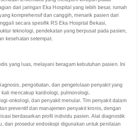
agian dari jaringan Eka Hospital yang lebih besar, rumah
 yang komprehensif dan canggih, menarik pasien dari
enggali secara spesifik RS Eka Hospital Bekasi,
ruktur teknologi, pendekatan yang berpusat pada pasien,
an kesehatan setempat.
is yang luas, melayani beragam kebutuhan pasien. Ini
iagnosis, pengobatan, dan pengelolaan penyakit yang
kali mencakup kardiologi, pulmonologi,
ologi-onkologi, dan penyakit menular. Tim penyakit dalam
an preventif dan manajemen penyakit kronis, dengan
si berdasarkan profil individu pasien. Alat diagnostik
paru, dan prosedur endoskopi digunakan untuk penilaian