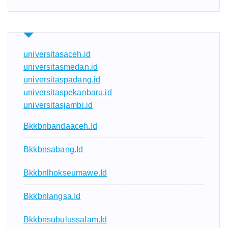
universitasaceh.id
universitasmedan.id
universitaspadang.id
universitaspekanbaru.id
universitasjambi.id
Bkkbnbandaaceh.id
Bkkbnsabang.id
Bkkbnlhokseumawe.id
Bkkbnlangsa.id
Bkkbnsubulussalam.id