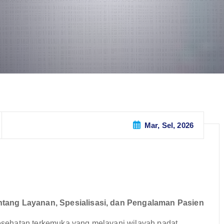
Mar, Sel, 2026
ntang Layanan, Spesialisasi, dan Pengalaman Pasien
 kesehatan terkemuka yang melayani wilayah padat