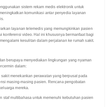
nggunakan sistem rekam medis elektronik untuk
eningkatkan komunikasi antar penyedia layanan
is.
arkan layanan telemedis yang memungkinkan pasien
ui konferensi video. Hal ini khususnya bermanfaat bagi
g mengalami kesulitan dalam perjalanan ke rumah sakit.
dan berupaya menyediakan lingkungan yang nyaman
ercermin dalam:
sakit menekankan perawatan yang berpusat pada
rensi masing-masing pasien. Rencana pengobatan
keluarga mereka.
n staf multibahasa untuk memenuhi kebutuhan pasien