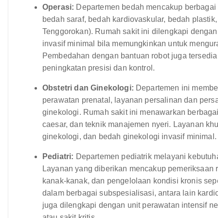
Operasi:
Departemen bedah mencakup berbagai sp
bedah saraf, bedah kardiovaskular, bedah plastik
Tenggorokan). Rumah sakit ini dilengkapi denga
invasif minimal bila memungkinkan untuk mengur
Pembedahan dengan bantuan robot juga tersedia 
peningkatan presisi dan kontrol.
Obstetri dan Ginekologi:
Departemen ini member
perawatan prenatal, layanan persalinan dan pers
ginekologi. Rumah sakit ini menawarkan berbagai 
caesar, dan teknik manajemen nyeri. Layanan kh
ginekologi, dan bedah ginekologi invasif minimal.
Pediatri:
Departemen pediatrik melayani kebutuha
Layanan yang diberikan mencakup pemeriksaan r
kanak-kanak, dan pengelolaan kondisi kronis sepe
dalam berbagai subspesialisasi, antara lain kardio
juga dilengkapi dengan unit perawatan intensif n
atau sakit kritis.