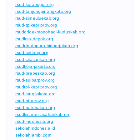
rsud-kotabogor.org
rsud-tanjungpinangkota.org
rsud-simeuluekab.org
rsud-tpikepriprov.org
rsuddrloekmonohadi-kuduskab.org
rsudksa-depok.org
rsudrtnotopuro-sidoarjokab.org
rsud-sintang.org
rsud-cilacapkab.org
rsudkoja-jakarta.org
rsud-brebeskab.org
rsud-sulbarprov.org
rsudtpi-kepriprov.org
rsud-langsakota.org
rsud-ntbprov.org
rsud-natunakab.org
rsudkisaran-asahankab.org
rsud-indonesia.org
sekolahindonesia.id
sekolahjambi.com