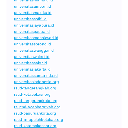
universitasmamuju.id
universitasambon.id
universitasmaluku.id
universitassofifi.id
universitasjayapura.id
universitaspapua.id
universitasmanokwari.id
universitassorong.id
universitaswanggar.id
universitaswalesi.id
universitassalor.id
universitasjakarta.id
universitassamarinda.id
universitasindonesia.org
rsud-tangerangkab.org
rsud-kotabekasi.org
rsud-tangerangkota.org
rsucnd-acehbaratkab.org
rsud-pasuruankota.org
rsud-limapuluhkotakab.org
rsud-kotamakassar.org