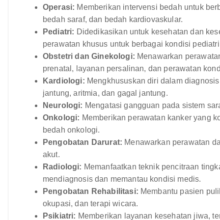
Operasi:
Memberikan intervensi bedah untuk berb
bedah saraf, dan bedah kardiovaskular.
Pediatri:
Didedikasikan untuk kesehatan dan kes
perawatan khusus untuk berbagai kondisi pediatri
Obstetri dan Ginekologi:
Menawarkan perawatan 
prenatal, layanan persalinan, dan perawatan kondi
Kardiologi:
Mengkhususkan diri dalam diagnosis 
jantung, aritmia, dan gagal jantung.
Neurologi:
Mengatasi gangguan pada sistem saraf 
Onkologi:
Memberikan perawatan kanker yang komp
bedah onkologi.
Pengobatan Darurat:
Menawarkan perawatan daru
akut.
Radiologi:
Memanfaatkan teknik pencitraan tingkat
mendiagnosis dan memantau kondisi medis.
Pengobatan Rehabilitasi:
Membantu pasien pulih d
okupasi, dan terapi wicara.
Psikiatri:
Memberikan layanan kesehatan jiwa, te