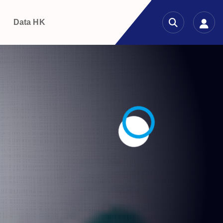
g
Data HK
n