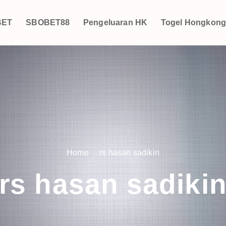
BET
SBOBET88
Pengeluaran HK
Togel Hongkon
Home
rs hasan sadikin
rs hasan sadiki