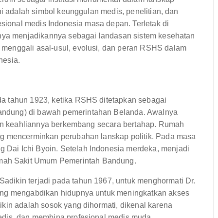
ni adalah simbol keunggulan medis, penelitian, dan
esional medis Indonesia masa depan. Terletak di
inya menjadikannya sebagai landasan sistem kesehatan
menggali asal-usul, evolusi, dan peran RSHS dalam
nesia.
a tahun 1923, ketika RSHS ditetapkan sebagai
ndung) di bawah pemerintahan Belanda. Awalnya
 dan keahliannya berkembang secara bertahap. Rumah
ng mencerminkan perubahan lanskap politik. Pada masa
Dai Ichi Byoin. Setelah Indonesia merdeka, menjadi
ah Sakit Umum Pemerintah Bandung.
dikin terjadi pada tahun 1967, untuk menghormati Dr.
yang mengabdikan hidupnya untuk meningkatkan akses
kin adalah sosok yang dihormati, dikenal karena
edis, dan membina profesional medis muda.