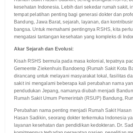
kesehatan Indonesia. Lebih dari sekedar rumah sakit, i
tempat pelatihan penting bagi generasi dokter dan prof
Bandung, Jawa Barat, sejarah, layanan, dan kontribus
bangsa. Untuk memahami pentingnya RSHS, kita perlu 
mengatasi tantangan kesehatan yang kompleks di Indo
Akar Sejarah dan Evolusi:
Kisah RSHS bermula pada masa kolonial, tepatnya pad
Gemeente Ziekenhuis Bandoeng (Rumah Sakit Kota Ba
dirancang untuk melayani masyarakat lokal, fasilitas
sakit ini mengalami beberapa kali perubahan nama ya
pendudukan Jepang, namanya diubah menjadi Bandung 
Rumah Sakit Umum Pemerintah (RSUP) Bandung, Rum
Perubahan nama penting menjadi Rumah Sakit Hasan Sa
Hasan Sadikin, seorang dokter terkemuka Indonesia 
layanan kesehatan dan pendidikan kedokteran. Dr. Sadi
komitmennya terhadap perawatan pasien, penelitian m