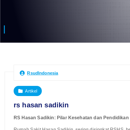
RsudIndonesia
Artikel
rs hasan sadikin
RS Hasan Sadikin: Pilar Kesehatan dan Pendidikan
Rumah Sakit Hasan Sadikin, sering disingkat RSHS, be