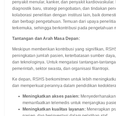
penyakit menular, kanker, dan penyakit kardiovaskular.
diagnostik baru, strategi pengobatan, dan tindakan pe
kolaborasi penelitian dengan institusi lain, baik dom
dan berbagi pengetahuan. Temuan dari upaya penelitian i
terkemuka, sehingga berkontribusi pada pengetahuan m
Tantangan dan Arah Masa Depan:
Meskipun memberikan kontribusi yang signifikan, RS
peningkatan jumlah pasien, keterbatasan sumber daya, 
dan teknologinya. Untuk mengatasi tantangan-tantangan
pemerintah, sektor swasta, dan organisasi filantropi.
Ke depan, RSHS berkomitmen untuk lebih meningkatk
dan memperkuat perannya dalam pendidikan kedokteran
Meningkatkan akses pasien:
Menyederhanakan 
memanfaatkan telemedis untuk menjangkau pasien
Meningkatkan kualitas layanan:
Menerapkan prak
pasien, dan berinvestasi dalam pelatihan staf.