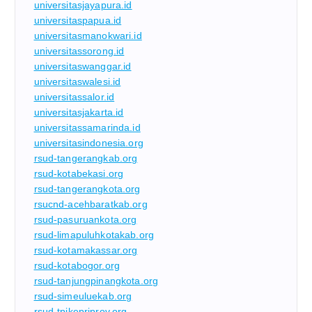
universitasjayapura.id
universitaspapua.id
universitasmanokwari.id
universitassorong.id
universitaswanggar.id
universitaswalesi.id
universitassalor.id
universitasjakarta.id
universitassamarinda.id
universitasindonesia.org
rsud-tangerangkab.org
rsud-kotabekasi.org
rsud-tangerangkota.org
rsucnd-acehbaratkab.org
rsud-pasuruankota.org
rsud-limapuluhkotakab.org
rsud-kotamakassar.org
rsud-kotabogor.org
rsud-tanjungpinangkota.org
rsud-simeuluekab.org
rsud-tpikepriprov.org