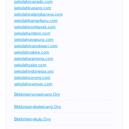
sekolahmanado.com
sekolahkupang.com
sekolahpalangkaraya.com
sekolahbanjarbaru.com
sekolahpontianak.com
sekolahambon.com
sekolahjayapura.com
sekolahmanokwari.com
sekolahnabire.com
sekolahwamena.com
sekolahsalor.com
sekolahindonesia.org
sekolahsorong.com
sekolahmamuju.com
Bkkbntanjungpinang.org
Bkkbnpangkalpinang.org
Bkkbnbengkulu.org