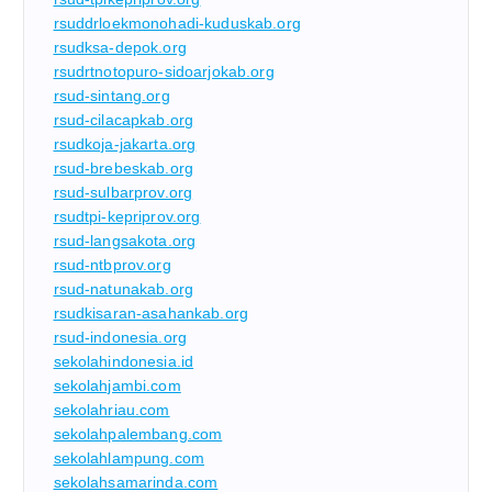
rsuddrloekmonohadi-kuduskab.org
rsudksa-depok.org
rsudrtnotopuro-sidoarjokab.org
rsud-sintang.org
rsud-cilacapkab.org
rsudkoja-jakarta.org
rsud-brebeskab.org
rsud-sulbarprov.org
rsudtpi-kepriprov.org
rsud-langsakota.org
rsud-ntbprov.org
rsud-natunakab.org
rsudkisaran-asahankab.org
rsud-indonesia.org
sekolahindonesia.id
sekolahjambi.com
sekolahriau.com
sekolahpalembang.com
sekolahlampung.com
sekolahsamarinda.com