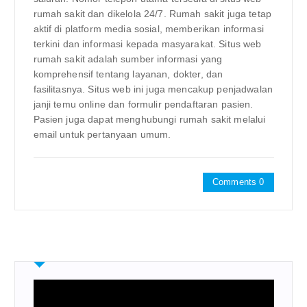
rumah sakit dan dikelola 24/7. Rumah sakit juga tetap
aktif di platform media sosial, memberikan informasi
terkini dan informasi kepada masyarakat. Situs web
rumah sakit adalah sumber informasi yang
komprehensif tentang layanan, dokter, dan
fasilitasnya. Situs web ini juga mencakup penjadwalan
janji temu online dan formulir pendaftaran pasien.
Pasien juga dapat menghubungi rumah sakit melalui
email untuk pertanyaan umum.
Comments 0