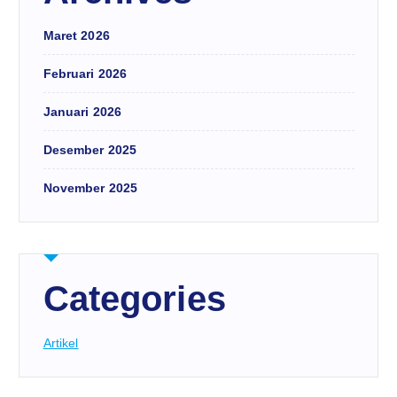
Maret 2026
Februari 2026
Januari 2026
Desember 2025
November 2025
Categories
Artikel