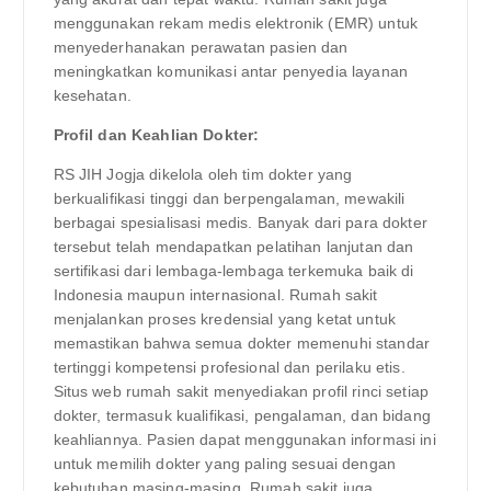
menggunakan rekam medis elektronik (EMR) untuk
menyederhanakan perawatan pasien dan
meningkatkan komunikasi antar penyedia layanan
kesehatan.
Profil dan Keahlian Dokter:
RS JIH Jogja dikelola oleh tim dokter yang
berkualifikasi tinggi dan berpengalaman, mewakili
berbagai spesialisasi medis. Banyak dari para dokter
tersebut telah mendapatkan pelatihan lanjutan dan
sertifikasi dari lembaga-lembaga terkemuka baik di
Indonesia maupun internasional. Rumah sakit
menjalankan proses kredensial yang ketat untuk
memastikan bahwa semua dokter memenuhi standar
tertinggi kompetensi profesional dan perilaku etis.
Situs web rumah sakit menyediakan profil rinci setiap
dokter, termasuk kualifikasi, pengalaman, dan bidang
keahliannya. Pasien dapat menggunakan informasi ini
untuk memilih dokter yang paling sesuai dengan
kebutuhan masing-masing. Rumah sakit juga