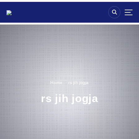
S
k
i
p
t
o
c
o
n
t
e
n
Home
rs jih jogja
t
rs jih jogja