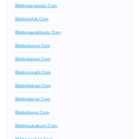
Bkkbnpariaman.com
Bkkbnsolok.com
Bkkbnsawahlunto.com
Bkkbndumai.com
Bkkbnbatam.com
Bkkbncimahi.com
Bkkbnbekasi.com
Bkkbndepok.com
Bkkbnbogor.com
Bkkbnsukabumi.com
Bkkbncirebon.com