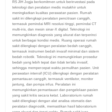
RS JIH Jogja berkomitmen untuk berinvestasi pada
teknologi dan peralatan medis mutakhir untuk
meningkatkan kualitas perawatan pasien. Rumah
sakit ini dilengkapi peralatan pencitraan canggih,
termasuk pemindai MRI resolusi tinggi, pemindai CT
multi-iris, dan mesin sinar-X digital. Teknologi ini
memungkinkan diagnosis yang akurat dan terperinci
untuk berbagai kondisi medis. Ruang operasi rumah
sakit dilengkapi dengan peralatan bedah canggih,
termasuk instrumen bedah invasif minimal dan sistem
bedah robotik. Teknologi ini memungkinkan prosedur
bedah yang lebih tepat dan tidak terlalu invasif,
sehingga mempercepat waktu pemulihan pasien. Unit
perawatan intensif (ICU) dilengkapi dengan peralatan
pemantauan canggih, termasuk ventilator, monitor
jantung, dan pompa infus. Peralatan ini
memungkinkan pemantauan dan pengelolaan pasien
yang sakit kritis secara ketat. Laboratorium rumah
sakit dilengkapi dengan alat analisa otomatis dan
peralatan diagnostik, memastikan hasil laboratorium
yang akurat dan tepat waktu. Rumah sakit juga