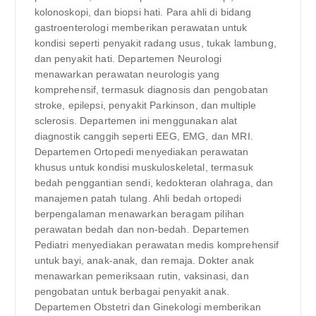
kolonoskopi, dan biopsi hati. Para ahli di bidang
gastroenterologi memberikan perawatan untuk
kondisi seperti penyakit radang usus, tukak lambung,
dan penyakit hati. Departemen Neurologi
menawarkan perawatan neurologis yang
komprehensif, termasuk diagnosis dan pengobatan
stroke, epilepsi, penyakit Parkinson, dan multiple
sclerosis. Departemen ini menggunakan alat
diagnostik canggih seperti EEG, EMG, dan MRI.
Departemen Ortopedi menyediakan perawatan
khusus untuk kondisi muskuloskeletal, termasuk
bedah penggantian sendi, kedokteran olahraga, dan
manajemen patah tulang. Ahli bedah ortopedi
berpengalaman menawarkan beragam pilihan
perawatan bedah dan non-bedah. Departemen
Pediatri menyediakan perawatan medis komprehensif
untuk bayi, anak-anak, dan remaja. Dokter anak
menawarkan pemeriksaan rutin, vaksinasi, dan
pengobatan untuk berbagai penyakit anak.
Departemen Obstetri dan Ginekologi memberikan