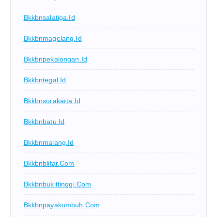
Bkkbnsalatiga.id
Bkkbnmagelang.id
Bkkbnpekalongan.id
Bkkbntegal.id
Bkkbnsurakarta.id
Bkkbnbatu.id
Bkkbnmalang.id
Bkkbnblitar.com
Bkkbnbukittinggi.com
Bkkbnpayakumbuh.com