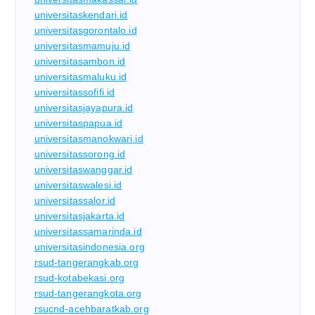
universitaskendari.id
universitasgorontalo.id
universitasmamuju.id
universitasambon.id
universitasmaluku.id
universitassofifi.id
universitasjayapura.id
universitaspapua.id
universitasmanokwari.id
universitassorong.id
universitaswanggar.id
universitaswalesi.id
universitassalor.id
universitasjakarta.id
universitassamarinda.id
universitasindonesia.org
rsud-tangerangkab.org
rsud-kotabekasi.org
rsud-tangerangkota.org
rsucnd-acehbaratkab.org