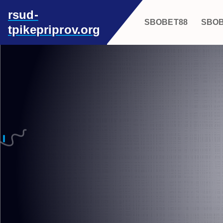
S
rsud-
k
SBOBET88
SBO
tpikepriprov.org
i
p
t
o
c
o
n
t
e
n
t