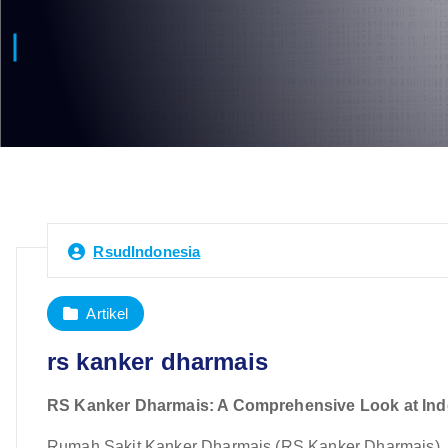
RsudIndonesia
Artikel
rs kanker dharmais
RS Kanker Dharmais: A Comprehensive Look at Ind
Rumah Sakit Kanker Dharmais (RS Kanker Dharmais), a