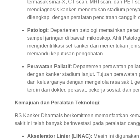
termasuk sinar-X, CT scan, MRI scan, dan PET sca
mendiagnosis kanker, menentukan stadium penya
dilengkapi dengan peralatan pencitraan canggih d
Patologi:
Departemen patologi memainkan peran 
sampel jaringan di bawah mikroskop. Ahli Patol
mengidentifikasi sel kanker dan menentukan jenis
memandu keputusan pengobatan.
Perawatan Paliatif:
Departemen perawatan paliat
dengan kanker stadium lanjut. Tujuan perawatan p
dan keluarganya dengan mengelola rasa sakit, gej
terdiri dari dokter, perawat, pekerja sosial, dan pe
Kemajuan dan Peralatan Teknologi:
RS Kanker Dharmais berkomitmen memanfaatkan kemaju
sakit ini telah banyak berinvestasi pada peralatan cang
Akselerator Linier (LINAC):
Mesin ini digunakan