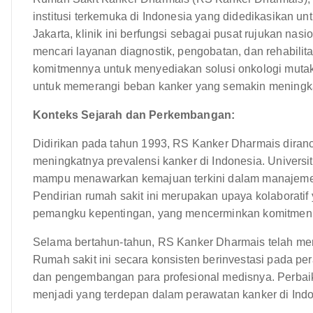
institusi terkemuka di Indonesia yang didedikasikan un
Jakarta, klinik ini berfungsi sebagai pusat rujukan nas
mencari layanan diagnostik, pengobatan, dan rehabilitasi
komitmennya untuk menyediakan solusi onkologi mutak
untuk memerangi beban kanker yang semakin meningkat
Konteks Sejarah dan Perkembangan:
Didirikan pada tahun 1993, RS Kanker Dharmais diranc
meningkatnya prevalensi kanker di Indonesia. Universi
mampu menawarkan kemajuan terkini dalam manajemen 
Pendirian rumah sakit ini merupakan upaya kolaborati
pemangku kepentingan, yang mencerminkan komitmen n
Selama bertahun-tahun, RS Kanker Dharmais telah men
Rumah sakit ini secara konsisten berinvestasi pada pera
dan pengembangan para profesional medisnya. Perbaika
menjadi yang terdepan dalam perawatan kanker di Indo