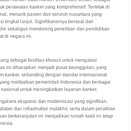
tuk perawatan kanker yang komprehensif. Terletak di
ional, menarik pasien dari seluruh nusantara yang
 tingkat lanjut. Signifikansinya berasal dari
hir sekaligus mendorong penelitian dan pendidikan
 di negara ini.
ang sebagai fasilitas khusus untuk mengatasi
tas ini diharapkan menjadi pusat keunggulan, yang
kanker, sebanding dengan standar internasional.
f yang melibatkan pemerintah Indonesia dan berbagai
asional untuk meningkatkan layanan kanker.
galami ekspansi dan modernisasi yang signifikan.
latan dan infrastruktur mutakhir, serta dalam pelatihan
n berkelanjutan ini menjadikan rumah sakit ini tetap
nesia.