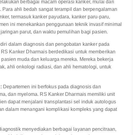
akukan berbagai macam operasi kanker, mulai dari
s. Para ahli bedah sangat terampil dan berpengalaman
nker, termasuk kanker payudara, kanker paru-paru,
temen ini menekankan penggunaan teknik invasif minimal
jaringan parut, dan waktu pemulihan bagi pasien.
iri dalam diagnosis dan pengobatan kanker pada
di RS Kanker Dharmais berdedikasi untuk memberikan
 pasien muda dan keluarga mereka. Mereka bekerja
k, ahli onkologi radiasi, dan ahli hematologi, untuk
:
Departemen ini berfokus pada diagnosis dan
oma, dan myeloma. RS Kanker Dharmais memiliki unit
en dapat menjalani transplantasi sel induk autologus
man dalam menangani komplikasi kompleks yang dapat
iagnostik menyediakan berbagai layanan pencitraan,