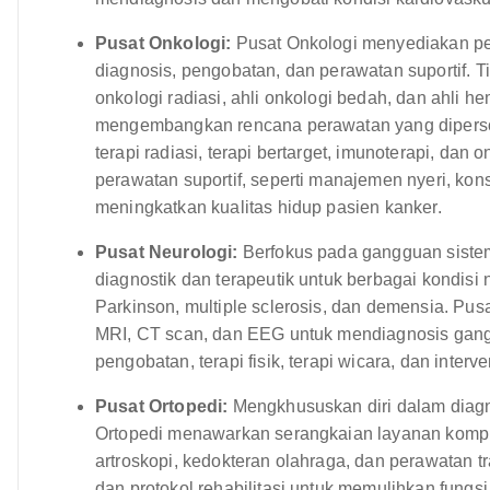
Pusat Onkologi:
Pusat Onkologi menyediakan pe
diagnosis, pengobatan, dan perawatan suportif. Tim 
onkologi radiasi, ahli onkologi bedah, dan ahli he
mengembangkan rencana perawatan yang dipersona
terapi radiasi, terapi bertarget, imunoterapi, da
perawatan suportif, seperti manajemen nyeri, kons
meningkatkan kualitas hidup pasien kanker.
Pusat Neurologi:
Berfokus pada gangguan sistem
diagnostik dan terapeutik untuk berbagai kondisi n
Parkinson, multiple sclerosis, dan demensia. Pus
MRI, CT scan, dan EEG untuk mendiagnosis gang
pengobatan, terapi fisik, terapi wicara, dan interv
Pusat Ortopedi:
Mengkhususkan diri dalam diagn
Ortopedi menawarkan serangkaian layanan kompr
artroskopi, kedokteran olahraga, dan perawatan 
dan protokol rehabilitasi untuk memulihkan fungsi