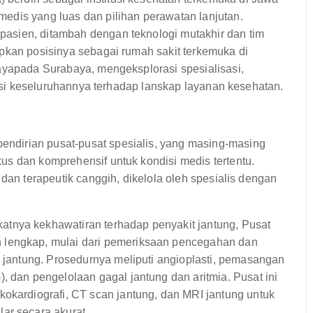
edis yang luas dan pilihan perawatan lanjutan.
asien, ditambah dengan teknologi mutakhir dan tim
pkan posisinya sebagai rumah sakit terkemuka di
Mayapada Surabaya, mengeksplorasi spesialisasi,
ibusi keseluruhannya terhadap lanskap layanan kesehatan.
ndirian pusat-pusat spesialis, yang masing-masing
us dan komprehensif untuk kondisi medis tertentu.
 dan terapeutik canggih, dikelola oleh spesialis dengan
tnya kekhawatiran terhadap penyakit jantung, Pusat
 lengkap, mulai dari pemeriksaan pencegahan dan
h jantung. Prosedurnya meliputi angioplasti, pemasangan
, dan pengelolaan gagal jantung dan aritmia. Pusat ini
kokardiografi, CT scan jantung, dan MRI jantung untuk
ar secara akurat.