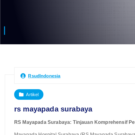
RsudIndonesia
Artikel
rs mayapada surabaya
RS Mayapada Surabaya: Tinjauan Komprehensif Pel
Mayapada Hospital Surabaya (RS Mayapada Surabaya) b