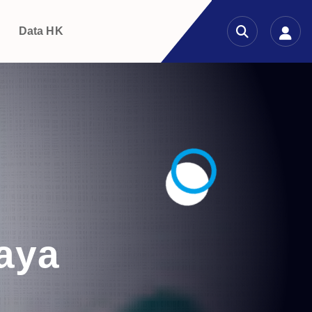
g
Data HK
aya