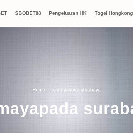
BET
SBOBET88
Pengeluaran HK
Togel Hongkon
Home
rs mayapada surabaya
 mayapada surab