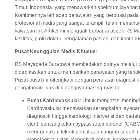
Timur, Indonesia, yang menawarkan spektrum layanan m
Komitmennya terhadap perawatan yang berpusat pada p
profesional medis yang sangat terampil, telah memanta
kawasan ini. Artikel ini menggali berbagai aspek RS 
fasilitas, profil dokter, pengalaman pasien, dan kontr
Pusat Keunggulan Medis Khusus:
RS Mayapada Surabaya membedakan dirinya melalui pe
didedikasikan untuk memberikan perawatan yang terfok
Pusat-pusat ini dilengkapi dengan peralatan diagnostik
pengalaman luas di bidangnya masing-masing.
Pusat Kardiovaskular:
Untuk mengatasi meningka
Kardiovaskular menawarkan serangkaian layanan
diagnostik hingga kardiologi intervensi dan beda
stent, pencangkokan bypass arteri koroner (CABG)
menggunakan teknik pencitraan canggih seperti e
mendiagnosis dan mengobati kondisi kardiovaskul