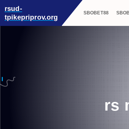
S
rsud-
k
SBOBET88
SBO
tpikepriprov.org
i
p
t
o
c
o
n
t
e
n
t
rs