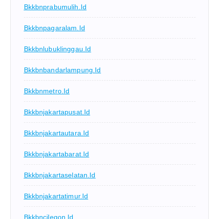
Bkkbnprabumulih.id
Bkkbnpagaralam.id
Bkkbnlubuklinggau.id
Bkkbnbandarlampung.id
Bkkbnmetro.id
Bkkbnjakartapusat.id
Bkkbnjakartautara.id
Bkkbnjakartabarat.id
Bkkbnjakartaselatan.id
Bkkbnjakartatimur.id
Bkkbncilegon.id