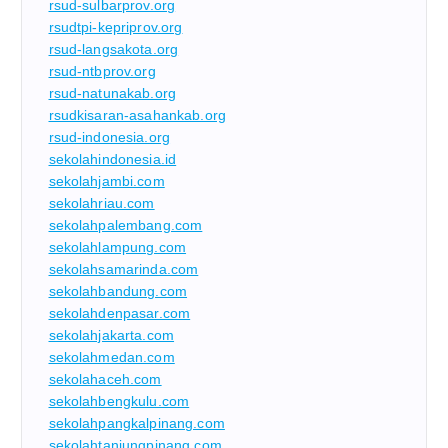
rsud-sulbarprov.org
rsudtpi-kepriprov.org
rsud-langsakota.org
rsud-ntbprov.org
rsud-natunakab.org
rsudkisaran-asahankab.org
rsud-indonesia.org
sekolahindonesia.id
sekolahjambi.com
sekolahriau.com
sekolahpalembang.com
sekolahlampung.com
sekolahsamarinda.com
sekolahbandung.com
sekolahdenpasar.com
sekolahjakarta.com
sekolahmedan.com
sekolahaceh.com
sekolahbengkulu.com
sekolahpangkalpinang.com
sekolahtanjungpinang.com