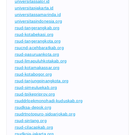
universitassalor.id
universitasjakarta.id
universitassamarinda.id
universitasindonesia.org
rsud-tangerangkab.org
rsud-kotabekasi.org
rsud-tangerangkota.org
rsucnd-acehbaratkab.org
rsud-pasuruankota.org
rsud-limapuluhkotakab.org
rsud-kotamakassar.org
rsud-kotabogor.org
rsud-tanjungpinangkota.org
rsud-simeuluekab.org
rsud-tpikepriprov.org
rsuddrloekmonohadi-kuduskab.org
rsudksa-depok.org
rsudrtnotopuro-sidoarjokab.org
rsud-sintang.org
rsud-cilacapkab.org
rsudkoja-jakarta.org