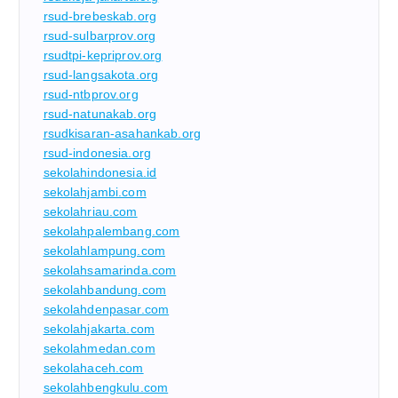
rsud-brebeskab.org
rsud-sulbarprov.org
rsudtpi-kepriprov.org
rsud-langsakota.org
rsud-ntbprov.org
rsud-natunakab.org
rsudkisaran-asahankab.org
rsud-indonesia.org
sekolahindonesia.id
sekolahjambi.com
sekolahriau.com
sekolahpalembang.com
sekolahlampung.com
sekolahsamarinda.com
sekolahbandung.com
sekolahdenpasar.com
sekolahjakarta.com
sekolahmedan.com
sekolahaceh.com
sekolahbengkulu.com