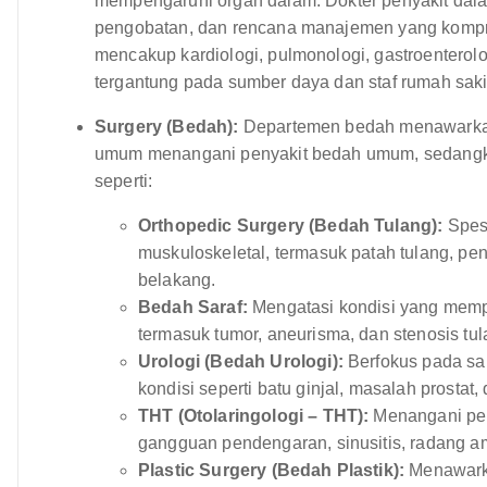
mempengaruhi organ dalam. Dokter penyakit dala
pengobatan, dan rencana manajemen yang kompre
mencakup kardiologi, pulmonologi, gastroenterolog
tergantung pada sumber daya dan staf rumah saki
Surgery (Bedah):
Departemen bedah menawarkan
umum menangani penyakit bedah umum, sedangkan
seperti:
Orthopedic Surgery (Bedah Tulang):
Spesi
muskuloskeletal, termasuk patah tulang, pe
belakang.
Bedah Saraf:
Mengatasi kondisi yang mempe
termasuk tumor, aneurisma, dan stenosis tu
Urologi (Bedah Urologi):
Berfokus pada sal
kondisi seperti batu ginjal, masalah prostat
THT (Otolaringologi – THT):
Menangani peny
gangguan pendengaran, sinusitis, radang a
Plastic Surgery (Bedah Plastik):
Menawarka