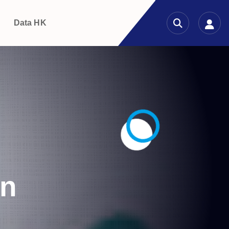
g
Data HK
on