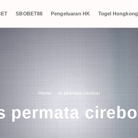
BET
SBOBET88
Pengeluaran HK
Togel Hongkon
Home
rs permata cirebon
s permata cireb