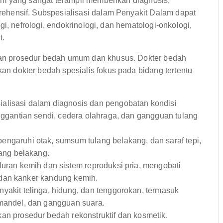
m yang sangat terampil memberikan diagnosis,
hensif. Subspesialisasi dalam Penyakit Dalam dapat
i, nefrologi, endokrinologi, dan hematologi-onkologi,
t.
 prosedur bedah umum dan khusus. Dokter bedah
 dokter bedah spesialis fokus pada bidang tertentu
alisasi dalam diagnosis dan pengobatan kondisi
nggantian sendi, cedera olahraga, dan gangguan tulang
ngaruhi otak, sumsum tulang belakang, dan saraf tepi,
lang belakang.
uran kemih dan sistem reproduksi pria, mengobati
, dan kanker kandung kemih.
akit telinga, hidung, dan tenggorokan, termasuk
mandel, dan gangguan suara.
n prosedur bedah rekonstruktif dan kosmetik.