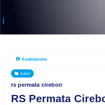
RsudIndonesia
Artikel
rs permata cirebon
RS Permata Cireb