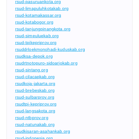
rsud-pasuruankota.org
rsud-limapuluhkotakab.org
rsud-kotamakassar.org
rsud-kotabogor.org
rsud-tanjungpinangkota.org
rsud-simeuluekab.org
rsud-tpikepriprov.org
rsuddrloekmonohadi-kuduskab.org
rsudksa-depok.org
rsudrtnotopuro-sidoarjokab.org
rsud-sintang.org
rsud-cilacapkab.org
rsudkoja-jakarta.org
rsud-brebeskab.org
rsud-sulbarprov.org
rsudtpi-kepriprov.org
rsud-langsakota.org
rsud-ntbprov.org
rsud-natunakab.org
rsudkisaran-asahankab.org
rsud-indonesia.org