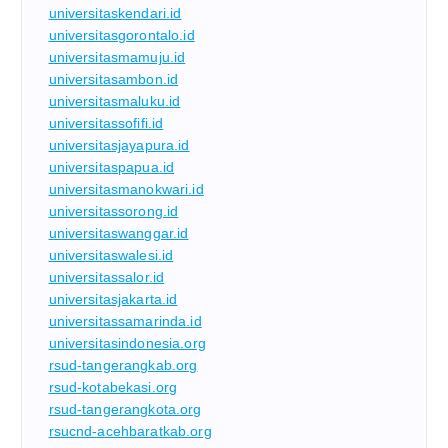
universitaskendari.id
universitasgorontalo.id
universitasmamuju.id
universitasambon.id
universitasmaluku.id
universitassofifi.id
universitasjayapura.id
universitaspapua.id
universitasmanokwari.id
universitassorong.id
universitaswanggar.id
universitaswalesi.id
universitassalor.id
universitasjakarta.id
universitassamarinda.id
universitasindonesia.org
rsud-tangerangkab.org
rsud-kotabekasi.org
rsud-tangerangkota.org
rsucnd-acehbaratkab.org