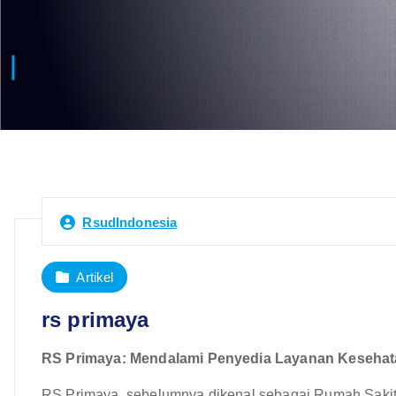
RsudIndonesia
Artikel
rs primaya
RS Primaya: Mendalami Penyedia Layanan Kesehat
RS Primaya, sebelumnya dikenal sebagai Rumah Sakit 