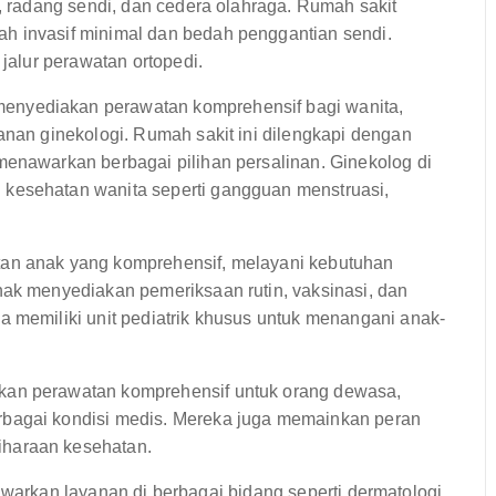
i, radang sendi, dan cedera olahraga. Rumah sakit
h invasif minimal dan bedah penggantian sendi.
 jalur perawatan ortopedi.
nyediakan perawatan komprehensif bagi wanita,
anan ginekologi. Rumah sakit ini dilengkapi dengan
menawarkan berbagai pilihan persalinan. Ginekolog di
kesehatan wanita seperti gangguan menstruasi,
an anak yang komprehensif, melayani kebutuhan
nak menyediakan pemeriksaan rutin, vaksinasi, dan
a memiliki unit pediatrik khusus untuk menangani anak-
kan perawatan komprehensif untuk orang dewasa,
rbagai kondisi medis. Mereka juga memainkan peran
iharaan kesehatan.
awarkan layanan di berbagai bidang seperti dermatologi,