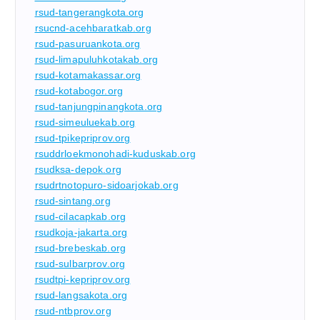
rsud-tangerangkota.org
rsucnd-acehbaratkab.org
rsud-pasuruankota.org
rsud-limapuluhkotakab.org
rsud-kotamakassar.org
rsud-kotabogor.org
rsud-tanjungpinangkota.org
rsud-simeuluekab.org
rsud-tpikepriprov.org
rsuddrloekmonohadi-kuduskab.org
rsudksa-depok.org
rsudrtnotopuro-sidoarjokab.org
rsud-sintang.org
rsud-cilacapkab.org
rsudkoja-jakarta.org
rsud-brebeskab.org
rsud-sulbarprov.org
rsudtpi-kepriprov.org
rsud-langsakota.org
rsud-ntbprov.org