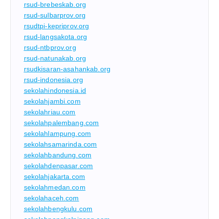
rsud-brebeskab.org
rsud-sulbarprov.org
rsudtpi-kepriprov.org
rsud-langsakota.org
rsud-ntbprov.org
rsud-natunakab.org
rsudkisaran-asahankab.org
rsud-indonesia.org
sekolahindonesia.id
sekolahjambi.com
sekolahriau.com
sekolahpalembang.com
sekolahlampung.com
sekolahsamarinda.com
sekolahbandung.com
sekolahdenpasar.com
sekolahjakarta.com
sekolahmedan.com
sekolahaceh.com
sekolahbengkulu.com