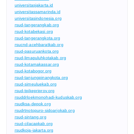
universitasjakarta.id
universitassamarinda.id
universitasindonesia.org
rsud-tangerangkab.org
rsud-kotabekasi.org
rsud-tangerangkota.org
rsucnd-acehbaratkab.org
rsud-pasuruankota.org
rsud-limapuluhkotakab.org
rsud-kotamakassar.org
rsud-kotabogor.org
rsud-tanjungpinangkota.org
rsud-simeuluekab.org
rsud-tpikepriprov.org
rsuddrloekmonohadi-kuduskab.org
rsudksa-depok.org
rsudrtnotopuro-sidoarjokab.org
rsud-sintang.org
rsud-cilacapkab.org
rsudkoja-jakarta.org