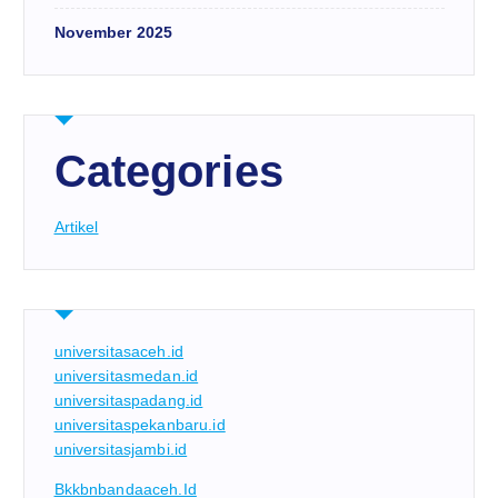
November 2025
Categories
Artikel
universitasaceh.id
universitasmedan.id
universitaspadang.id
universitaspekanbaru.id
universitasjambi.id
Bkkbnbandaaceh.id