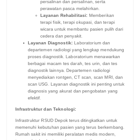
persalinan dan persalinan, serta
perawatan pasca melahirkan.
Layanan Rehabilitasi:
Memberikan
terapi fisik, terapi okupasi, dan terapi
wicara untuk membantu pasien pulih dari
cedera dan penyakit.
Layanan Diagnostik:
Laboratorium dan
departemen radiologi yang lengkap mendukung
proses diagnostik. Laboratorium menawarkan
berbagai macam tes darah, tes urin, dan tes
diagnostik lainnya. Departemen radiologi
menyediakan rontgen, CT scan, scan MRI, dan
scan USG. Layanan diagnostik ini penting untuk
diagnosis yang akurat dan pengobatan yang
efektif.
Infrastruktur dan Teknologi:
Infrastruktur RSUD Depok terus ditingkatkan untuk
memenuhi kebutuhan pasien yang terus berkembang.
Rumah sakit ini memiliki peralatan medis modern,