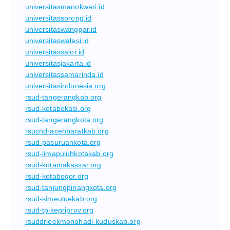
universitasmanokwari.id
universitassorong.id
universitaswanggar.id
universitaswalesi.id
universitassalor.id
universitasjakarta.id
universitassamarinda.id
universitasindonesia.org
rsud-tangerangkab.org
rsud-kotabekasi.org
rsud-tangerangkota.org
rsucnd-acehbaratkab.org
rsud-pasuruankota.org
rsud-limapuluhkotakab.org
rsud-kotamakassar.org
rsud-kotabogor.org
rsud-tanjungpinangkota.org
rsud-simeuluekab.org
rsud-tpikepriprov.org
rsuddrloekmonohadi-kuduskab.org