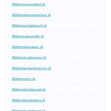
Bkkbngunungsitoli.id
Bkkbnpadangpanjang.id
Bkkbnsungaipenuh.id
Bkkbnprabumulih.id
Bkkbnpagaralam.id
Bkkbnlubuklinggau.id
Bkkbnbandarlampung.id
Bkkbnmetro.id
Bkkbnjakartapusat.id
Bkkbnjakartautara.id
Bkkbnjakartabarat.id