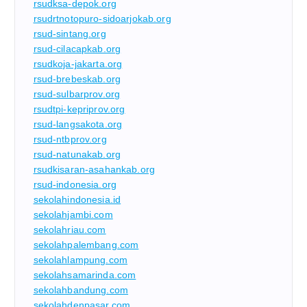
rsudksa-depok.org
rsudrtnotopuro-sidoarjokab.org
rsud-sintang.org
rsud-cilacapkab.org
rsudkoja-jakarta.org
rsud-brebeskab.org
rsud-sulbarprov.org
rsudtpi-kepriprov.org
rsud-langsakota.org
rsud-ntbprov.org
rsud-natunakab.org
rsudkisaran-asahankab.org
rsud-indonesia.org
sekolahindonesia.id
sekolahjambi.com
sekolahriau.com
sekolahpalembang.com
sekolahlampung.com
sekolahsamarinda.com
sekolahbandung.com
sekolahdenpasar.com