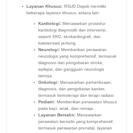
Layanan Khusus:
RSUD Depok memiliki
beberapa layanan khusus, antara lain:
Kardiologi:
Menawarkan prosedur
kardiologi diagnostik dan intervensi,
seperti EKG, ekokardiografi, dan
kateterisasi jantung.
Neurologi:
Memberikan perawatan
neurologis yang komprehensif, termasuk
diagnosis dan pengobatan stroke,
epilepsi, dan gangguan neurologis
lainnya.
Onkologi:
Menawarkan pemeriksaan,
diagnosis, dan pengobatan kanker,
termasuk kemoterapi dan terapi radiasi.
Pediatri:
Memberikan perawatan khusus
pada bayi, anak, dan remaja.
Layanan Bersalin:
Menawarkan
perawatan bersalin yang komprehensif,
termasuk perawatan prenatal, layanan