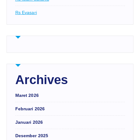
Rs Evasari
Archives
Maret 2026
Februari 2026
Januari 2026
Desember 2025