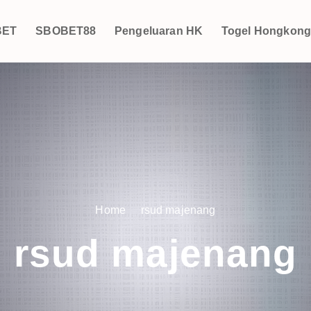
BET
SBOBET88
Pengeluaran HK
Togel Hongkon
Home
rsud majenang
rsud majenang