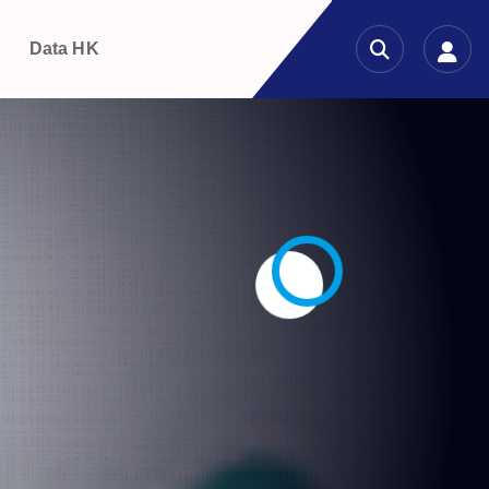
g
Data HK