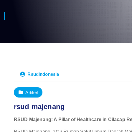
RsudIndonesia
Artikel
rsud majenang
RSUD Majenang: A Pillar of Healthcare in Cilacap 
RSUD Majenang, atau Rumah Sakit Umum Daerah Majen