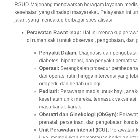
RSUD Majenang menawarkan beragam layanan medis 
kesehatan yang dihadapi masyarakat. Pelayanan ini u
jalan, yang mencakup berbagai spesialisasi.
Perawatan Rawat Inap:
Hal ini mencakup perawa
di rumah sakit untuk observasi, pengobatan, dan 
Penyakit Dalam:
Diagnosis dan pengobatan
diabetes, hipertensi, dan penyakit pernafasa
Operasi:
Serangkaian prosedur pembedahan y
dari operasi rutin hingga intervensi yang 
ortopedi, dan bedah urologi.
Pediatri:
Perawatan medis untuk bayi, anak
kesehatan unik mereka, termasuk vaksinasi
masa kanak-kanak.
Obstetri dan Ginekologi (ObGyn):
Perawata
prenatal, persalinan, dan pengobatan kondis
Unit Perawatan Intensif (ICU):
Perawatan k
jiwa, memerlukan pemantauan berkelanjutan