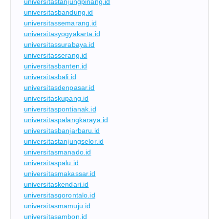
universitastanjungpinang.id
universitasbandung.id
universitassemarang.id
universitasyogyakarta.id
universitassurabaya.id
universitasserang.id
universitasbanten.id
universitasbali.id
universitasdenpasar.id
universitaskupang.id
universitaspontianak.id
universitaspalangkaraya.id
universitasbanjarbaru.id
universitastanjungselor.id
universitasmanado.id
universitaspalu.id
universitasmakassar.id
universitaskendari.id
universitasgorontalo.id
universitasmamuju.id
universitasambon.id