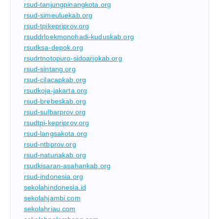
rsud-tanjungpinangkota.org
rsud-simeuluekab.org
rsud-tpikepriprov.org
rsuddrloekmonohadi-kuduskab.org
rsudksa-depok.org
rsudrtnotopuro-sidoarjokab.org
rsud-sintang.org
rsud-cilacapkab.org
rsudkoja-jakarta.org
rsud-brebeskab.org
rsud-sulbarprov.org
rsudtpi-kepriprov.org
rsud-langsakota.org
rsud-ntbprov.org
rsud-natunakab.org
rsudkisaran-asahankab.org
rsud-indonesia.org
sekolahindonesia.id
sekolahjambi.com
sekolahriau.com