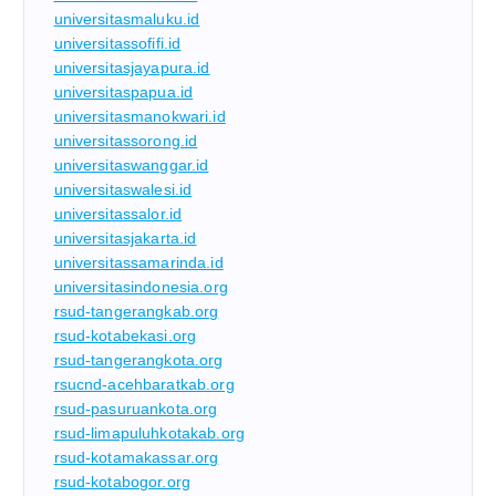
universitasmaluku.id
universitassofifi.id
universitasjayapura.id
universitaspapua.id
universitasmanokwari.id
universitassorong.id
universitaswanggar.id
universitaswalesi.id
universitassalor.id
universitasjakarta.id
universitassamarinda.id
universitasindonesia.org
rsud-tangerangkab.org
rsud-kotabekasi.org
rsud-tangerangkota.org
rsucnd-acehbaratkab.org
rsud-pasuruankota.org
rsud-limapuluhkotakab.org
rsud-kotamakassar.org
rsud-kotabogor.org