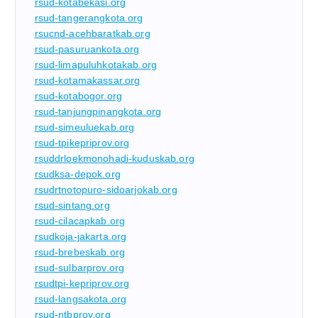
rsud-kotabekasi.org
rsud-tangerangkota.org
rsucnd-acehbaratkab.org
rsud-pasuruankota.org
rsud-limapuluhkotakab.org
rsud-kotamakassar.org
rsud-kotabogor.org
rsud-tanjungpinangkota.org
rsud-simeuluekab.org
rsud-tpikepriprov.org
rsuddrloekmonohadi-kuduskab.org
rsudksa-depok.org
rsudrtnotopuro-sidoarjokab.org
rsud-sintang.org
rsud-cilacapkab.org
rsudkoja-jakarta.org
rsud-brebeskab.org
rsud-sulbarprov.org
rsudtpi-kepriprov.org
rsud-langsakota.org
rsud-ntbprov.org