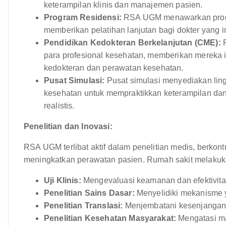
keterampilan klinis dan manajemen pasien.
Program Residensi:
RSA UGM menawarkan program
memberikan pelatihan lanjutan bagi dokter yang in
Pendidikan Kedokteran Berkelanjutan (CME):
R
para profesional kesehatan, memberikan mereka in
kedokteran dan perawatan kesehatan.
Pusat Simulasi:
Pusat simulasi menyediakan ling
kesehatan untuk mempraktikkan keterampilan dan
realistis.
Penelitian dan Inovasi:
RSA UGM terlibat aktif dalam penelitian medis, berko
meningkatkan perawatan pasien. Rumah sakit melakukan 
Uji Klinis:
Mengevaluasi keamanan dan efektivitas
Penelitian Sains Dasar:
Menyelidiki mekanisme 
Penelitian Translasi:
Menjembatani kesenjangan an
Penelitian Kesehatan Masyarakat:
Mengatasi m