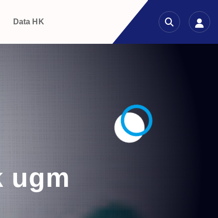
g
Data HK
k ugm