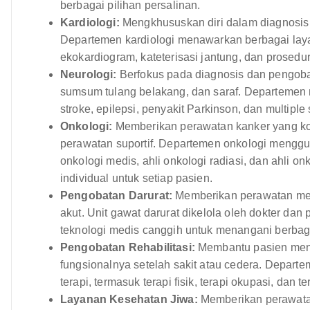
berbagai pilihan persalinan.
Kardiologi:
Mengkhususkan diri dalam diagnosis
Departemen kardiologi menawarkan berbagai laya
ekokardiogram, kateterisasi jantung, dan prosedur
Neurologi:
Berfokus pada diagnosis dan pengoba
sumsum tulang belakang, dan saraf. Departemen 
stroke, epilepsi, penyakit Parkinson, dan multiple 
Onkologi:
Memberikan perawatan kanker yang kom
perawatan suportif. Departemen onkologi menggun
onkologi medis, ahli onkologi radiasi, dan ahli
individual untuk setiap pasien.
Pengobatan Darurat:
Memberikan perawatan med
akut. Unit gawat darurat dikelola oleh dokter d
teknologi medis canggih untuk menangani berbag
Pengobatan Rehabilitasi:
Membantu pasien menda
fungsionalnya setelah sakit atau cedera. Depart
terapi, termasuk terapi fisik, terapi okupasi, dan te
Layanan Kesehatan Jiwa:
Memberikan perawatan