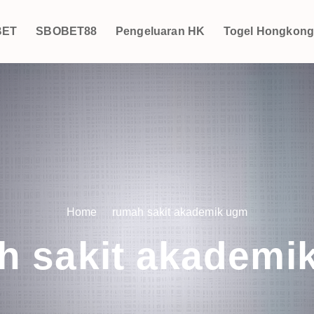
BET
SBOBET88
Pengeluaran HK
Togel Hongkon
Home
rumah sakit akademik ugm
h sakit akademi