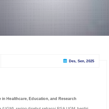
Des, Sen, 2025
 in Healthcare, Education, and Research
 (UGM), sering disebut sebagai RSA UGM, berdiri