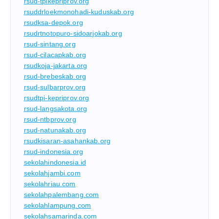
rsud-tpikepriprov.org
rsuddrloekmonohadi-kuduskab.org
rsudksa-depok.org
rsudrtnotopuro-sidoarjokab.org
rsud-sintang.org
rsud-cilacapkab.org
rsudkoja-jakarta.org
rsud-brebeskab.org
rsud-sulbarprov.org
rsudtpi-kepriprov.org
rsud-langsakota.org
rsud-ntbprov.org
rsud-natunakab.org
rsudkisaran-asahankab.org
rsud-indonesia.org
sekolahindonesia.id
sekolahjambi.com
sekolahriau.com
sekolahpalembang.com
sekolahlampung.com
sekolahsamarinda.com