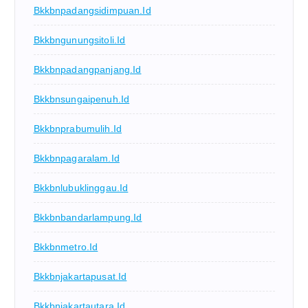
Bkkbnpadangsidimpuan.id
Bkkbngunungsitoli.id
Bkkbnpadangpanjang.id
Bkkbnsungaipenuh.id
Bkkbnprabumulih.id
Bkkbnpagaralam.id
Bkkbnlubuklinggau.id
Bkkbnbandarlampung.id
Bkkbnmetro.id
Bkkbnjakartapusat.id
Bkkbnjakartautara.id