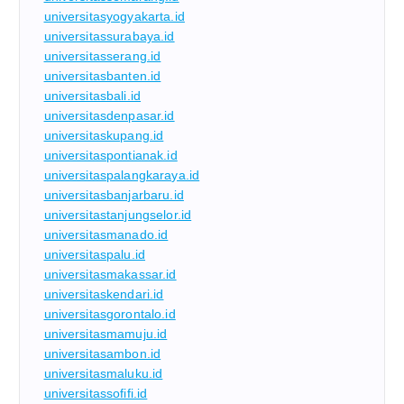
universitasyogyakarta.id
universitassurabaya.id
universitasserang.id
universitasbanten.id
universitasbali.id
universitasdenpasar.id
universitaskupang.id
universitaspontianak.id
universitaspalangkaraya.id
universitasbanjarbaru.id
universitastanjungselor.id
universitasmanado.id
universitaspalu.id
universitasmakassar.id
universitaskendari.id
universitasgorontalo.id
universitasmamuju.id
universitasambon.id
universitasmaluku.id
universitassofifi.id