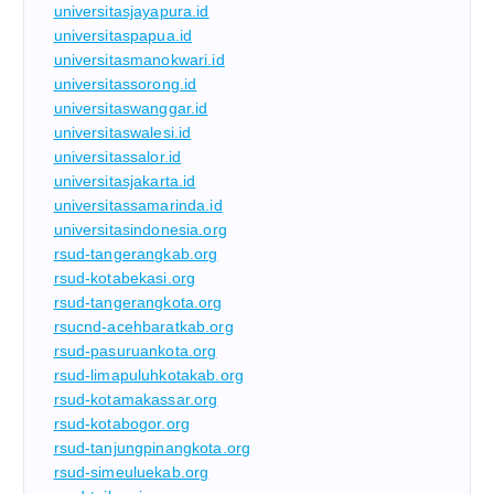
universitasjayapura.id
universitaspapua.id
universitasmanokwari.id
universitassorong.id
universitaswanggar.id
universitaswalesi.id
universitassalor.id
universitasjakarta.id
universitassamarinda.id
universitasindonesia.org
rsud-tangerangkab.org
rsud-kotabekasi.org
rsud-tangerangkota.org
rsucnd-acehbaratkab.org
rsud-pasuruankota.org
rsud-limapuluhkotakab.org
rsud-kotamakassar.org
rsud-kotabogor.org
rsud-tanjungpinangkota.org
rsud-simeuluekab.org