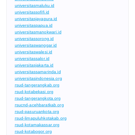
universitasmaluku.id
universitassofifi.id
universitasjayapura.id
universitaspapua.id
universitasmanokwari.id
universitassorong.id
universitaswanggar.id
universitaswalesi.id
universitassalor.id
universitasjakarta.id
universitassamarinda.id
universitasindonesia.org
rsud-tangerangkab.org
rsud-kotabekasi.org
rsud-tangerangkota.org
rsucnd-acehbaratkab.org
rsud-pasuruankota.org
rsud-limapuluhkotakab.org
rsud-kotamakassar.org
rsud-kotabogor.org