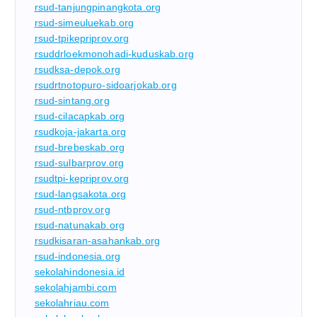
rsud-tanjungpinangkota.org
rsud-simeuluekab.org
rsud-tpikepriprov.org
rsuddrloekmonohadi-kuduskab.org
rsudksa-depok.org
rsudrtnotopuro-sidoarjokab.org
rsud-sintang.org
rsud-cilacapkab.org
rsudkoja-jakarta.org
rsud-brebeskab.org
rsud-sulbarprov.org
rsudtpi-kepriprov.org
rsud-langsakota.org
rsud-ntbprov.org
rsud-natunakab.org
rsudkisaran-asahankab.org
rsud-indonesia.org
sekolahindonesia.id
sekolahjambi.com
sekolahriau.com