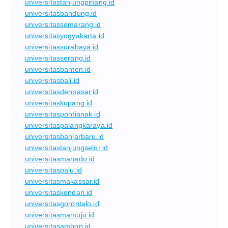
universitastanjungpinang.id
universitasbandung.id
universitassemarang.id
universitasyogyakarta.id
universitassurabaya.id
universitasserang.id
universitasbanten.id
universitasbali.id
universitasdenpasar.id
universitaskupang.id
universitaspontianak.id
universitaspalangkaraya.id
universitasbanjarbaru.id
universitastanjungselor.id
universitasmanado.id
universitaspalu.id
universitasmakassar.id
universitaskendari.id
universitasgorontalo.id
universitasmamuju.id
universitasambon.id