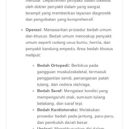
menular. Departemen penyakit dalam dikelola
oleh dokter penyakit dalam yang sangat
terampil yang memberikan layanan diagnostik
dan pengobatan yang komprehensif.
Operasi:
Menawarkan prosedur bedah umum
dan khusus. Bedah umum mencakup penyakit
umum seperti radang usus buntu, hernia, dan
penyakit kandung empedu. Area bedah khusus
meliputi:
Bedah Ortopedi:
Berfokus pada
gangguan muskuloskeletal, termasuk
penggantian sendi, penanganan patah
tulang, dan cedera olahraga.
Bedah Saraf:
Mengatasi kondisi yang
mempengaruhi otak, sumsum tulang
belakang, dan saraf tepi.
Bedah Kardiotoraks:
Melakukan
prosedur bedah pada jantung, paru-paru,
dan pembuluh darah besar.
Urologi:
Mengkhususkan diri dalam