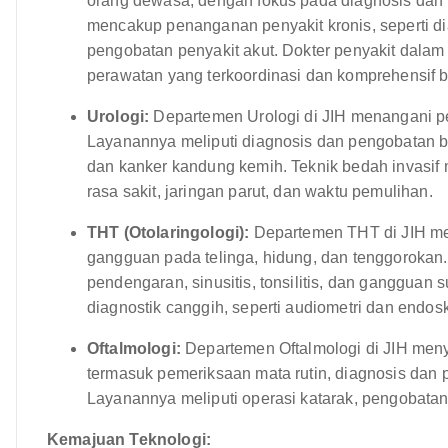
orang dewasa, dengan fokus pada diagnosis dan
mencakup penanganan penyakit kronis, seperti diab
pengobatan penyakit akut. Dokter penyakit dalam
perawatan yang terkoordinasi dan komprehensif 
Urologi:
Departemen Urologi di JIH menangani pen
Layanannya meliputi diagnosis dan pengobatan bat
dan kanker kandung kemih. Teknik bedah invasi
rasa sakit, jaringan parut, dan waktu pemulihan.
THT (Otolaringologi):
Departemen THT di JIH me
gangguan pada telinga, hidung, dan tenggoroka
pendengaran, sinusitis, tonsilitis, dan gangguan 
diagnostik canggih, seperti audiometri dan endos
Oftalmologi:
Departemen Oftalmologi di JIH men
termasuk pemeriksaan mata rutin, diagnosis dan
Layanannya meliputi operasi katarak, pengobatan
Kemajuan Teknologi: