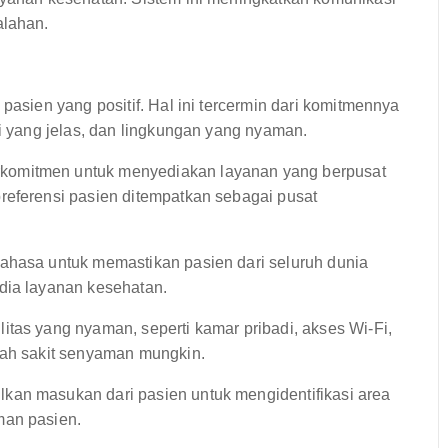
alahan.
ien yang positif. Hal ini tercermin dari komitmennya
 yang jelas, dan lingkungan yang nyaman.
rkomitmen untuk menyediakan layanan yang berpusat
referensi pasien ditempatkan sebagai pusat
ahasa untuk memastikan pasien dari seluruh dunia
dia layanan kesehatan.
itas yang nyaman, seperti kamar pribadi, akses Wi-Fi,
mah sakit senyaman mungkin.
kan masukan dari pasien untuk mengidentifikasi area
man pasien.