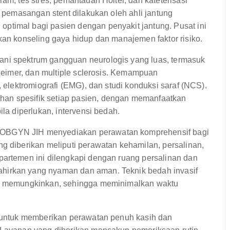
am, tes stres, pemantauan Holter, dan kateterisasi
n pemasangan stent dilakukan oleh ahli jantung
ptimal bagi pasien dengan penyakit jantung. Pusat ini
kan konseling gaya hidup dan manajemen faktor risiko.
ni spektrum gangguan neurologis yang luas, termasuk
zheimer, dan multiple sclerosis. Kemampuan
, elektromiografi (EMG), dan studi konduksi saraf (NCS).
an spesifik setiap pasien, dengan memanfaatkan
ila diperlukan, intervensi bedah.
OBGYN JIH menyediakan perawatan komprehensif bagi
g diberikan meliputi perawatan kehamilan, persalinan,
partemen ini dilengkapi dengan ruang persalinan dan
hirkan yang nyaman dan aman. Teknik bedah invasif
ila memungkinkan, sehingga meminimalkan waktu
i untuk memberikan perawatan penuh kasih dan