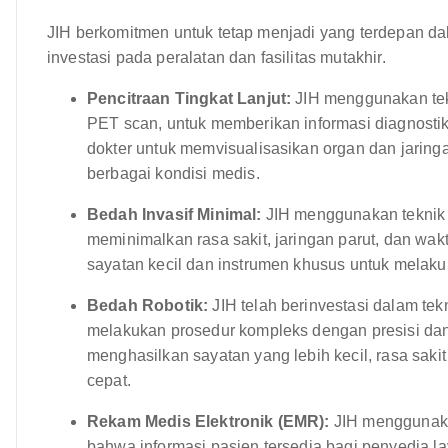
JIH berkomitmen untuk tetap menjadi yang terdepan da
investasi pada peralatan dan fasilitas mutakhir.
Pencitraan Tingkat Lanjut:
JIH menggunakan tekn
PET scan, untuk memberikan informasi diagnostik
dokter untuk memvisualisasikan organ dan jarin
berbagai kondisi medis.
Bedah Invasif Minimal:
JIH menggunakan teknik 
meminimalkan rasa sakit, jaringan parut, dan wak
sayatan kecil dan instrumen khusus untuk melak
Bedah Robotik:
JIH telah berinvestasi dalam te
melakukan prosedur kompleks dengan presisi dan k
menghasilkan sayatan yang lebih kecil, rasa sakit
cepat.
Rekam Medis Elektronik (EMR):
JIH menggunaka
bahwa informasi pasien tersedia bagi penyedia l