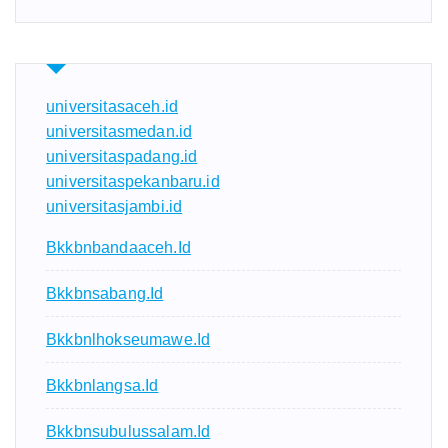
universitasaceh.id
universitasmedan.id
universitaspadang.id
universitaspekanbaru.id
universitasjambi.id
Bkkbnbandaaceh.id
Bkkbnsabang.id
Bkkbnlhokseumawe.id
Bkkbnlangsa.id
Bkkbnsubulussalam.id