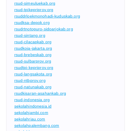
rsud-simeuluekab.org
rsud-tpikepriprov.org
rsuddrloekmonohadi-kuduskab.org
rsudksa-depok.org
rsudrtnotopuro-sidoarjokab.org
rsud-sintang.org
rsud-cilacapkab.org
rsudkoja-jakarta.org
rsud-brebeskab.org
rsud-sulbarprov.org
rsudtpi-kepriprov.org
rsud-langsakota.org
rsud-ntbprov.org
rsud-natunakab.org
rsudkisaran-asahankab.org
rsud-indonesia.org
sekolahindonesia.id
sekolahjambi.com
sekolahriau.com
sekolahpalembang.com