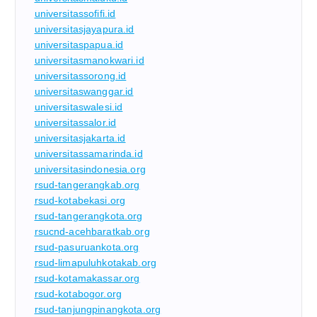
universitassofifi.id
universitasjayapura.id
universitaspapua.id
universitasmanokwari.id
universitassorong.id
universitaswanggar.id
universitaswalesi.id
universitassalor.id
universitasjakarta.id
universitassamarinda.id
universitasindonesia.org
rsud-tangerangkab.org
rsud-kotabekasi.org
rsud-tangerangkota.org
rsucnd-acehbaratkab.org
rsud-pasuruankota.org
rsud-limapuluhkotakab.org
rsud-kotamakassar.org
rsud-kotabogor.org
rsud-tanjungpinangkota.org