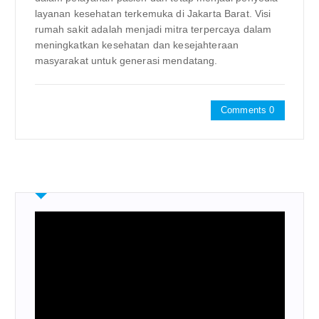
layanan kesehatan terkemuka di Jakarta Barat. Visi
rumah sakit adalah menjadi mitra terpercaya dalam
meningkatkan kesehatan dan kesejahteraan
masyarakat untuk generasi mendatang.
Comments 0