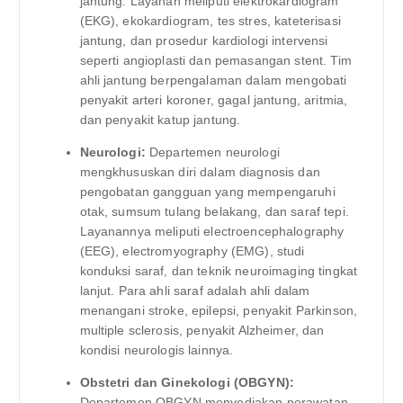
jantung. Layanan meliputi elektrokardiogram
(EKG), ekokardiogram, tes stres, kateterisasi
jantung, dan prosedur kardiologi intervensi
seperti angioplasti dan pemasangan stent. Tim
ahli jantung berpengalaman dalam mengobati
penyakit arteri koroner, gagal jantung, aritmia,
dan penyakit katup jantung.
Neurologi:
Departemen neurologi
mengkhususkan diri dalam diagnosis dan
pengobatan gangguan yang mempengaruhi
otak, sumsum tulang belakang, dan saraf tepi.
Layanannya meliputi electroencephalography
(EEG), electromyography (EMG), studi
konduksi saraf, dan teknik neuroimaging tingkat
lanjut. Para ahli saraf adalah ahli dalam
menangani stroke, epilepsi, penyakit Parkinson,
multiple sclerosis, penyakit Alzheimer, dan
kondisi neurologis lainnya.
Obstetri dan Ginekologi (OBGYN):
Departemen OBGYN menyediakan perawatan