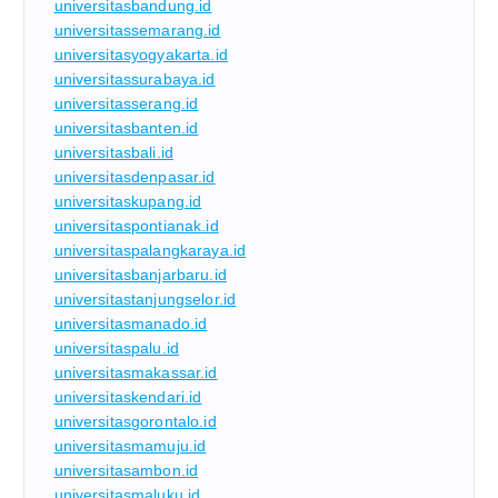
universitasbandung.id
universitassemarang.id
universitasyogyakarta.id
universitassurabaya.id
universitasserang.id
universitasbanten.id
universitasbali.id
universitasdenpasar.id
universitaskupang.id
universitaspontianak.id
universitaspalangkaraya.id
universitasbanjarbaru.id
universitastanjungselor.id
universitasmanado.id
universitaspalu.id
universitasmakassar.id
universitaskendari.id
universitasgorontalo.id
universitasmamuju.id
universitasambon.id
universitasmaluku.id